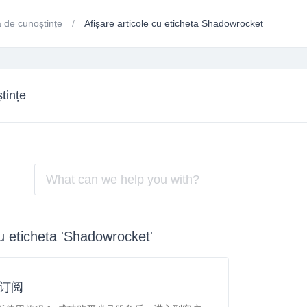
a de cunoștințe
Afișare articole cu eticheta Shadowrocket
tințe
cu eticheta 'Shadowrocket'
t 订阅