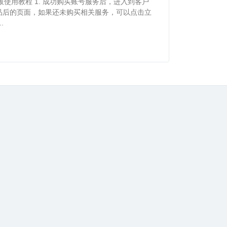
d平板使用教程 1. 成功购买账号服务后，进入到客户
品后的页面，如果还未购买相关服务，可以点击立
.