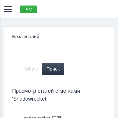
Вход
База знаний
Просмотр статей с метками
'Shadowrocket'