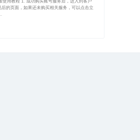
d平板使用教程 1. 成功购买账号服务后，进入到客户
品后的页面，如果还未购买相关服务，可以点击立
.